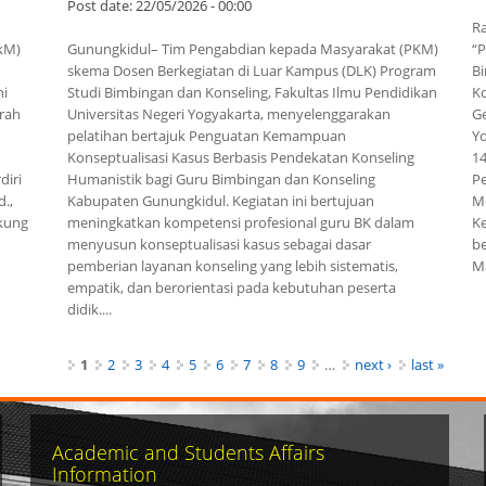
Post date:
22/05/2026 - 00:00
R
kM)
Gunungkidul– Tim Pengabdian kepada Masyarakat (PKM)
“
skema Dosen Berkegiatan di Luar Kampus (DLK) Program
B
ni
Studi Bimbingan dan Konseling, Fakultas Ilmu Pendidikan
Ko
rah
Universitas Negeri Yogyakarta, menyelenggarakan
G
pelatihan bertajuk Penguatan Kemampuan
Y
Konseptualisasi Kasus Berbasis Pendekatan Konseling
1
diri
Humanistik bagi Guru Bimbingan dan Konseling
P
d.,
Kabupaten Gunungkidul. Kegiatan ini bertujuan
M
ukung
meningkatkan kompetensi profesional guru BK dalam
K
menyusun konseptualisasi kasus sebagai dasar
b
pemberian layanan konseling yang lebih sistematis,
Ma
empatik, dan berorientasi pada kebutuhan peserta
didik....
1
2
3
4
5
6
7
8
9
…
next ›
last »
Academic and Students Affairs
Information