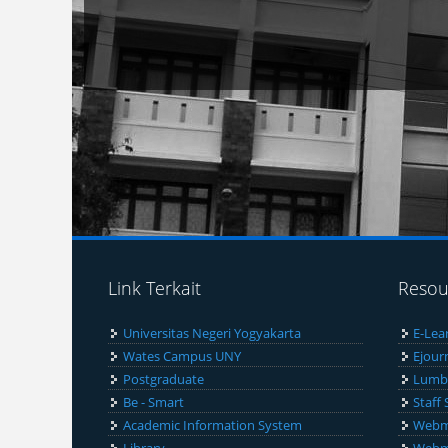
Link Terkait
Resou
Universitas Negeri Yogyakarta
E-Lea
Wates Campus UNY
Ejour
Postgraduate
Lumb
Be - Smart
Staff 
Academic Information System
Webma