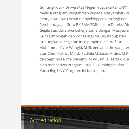
Gunungkidul – Universitas Negeri Yogyakarta (UNY)
melalui Program Pengabdian kepada Masyarakat (P
Penugasan Guru Besar menyelenggarakan kegiatan
Pemberdayaan Guru BK SMA/SMK dalam Deteksi Di
Gejala Suicidal Siswa bekerja sama dengan Musyawa
Guru Bimbingan dan Konseling (MGBK) Kabupaten
Gunungkidul. Kegiatan ini dipimpin oleh Prof. Dr.
Muhammad Nur Wangid, M.Si. bersama tim yang ter
atas Chici Pratiwi, M.Pd., Fadhila Malasari Ardini, M.P
dan Septinda Rima Dewanti, M.Pd., Ph.D., serta did
oleh mahasiswa Program Studi S2 Bimbingan dan
Konseling UNY. Program ini bertujuan...
Pages
Accreditation