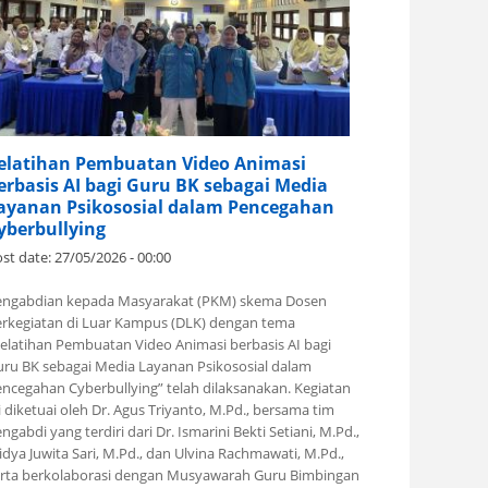
elatihan Pembuatan Video Animasi
erbasis AI bagi Guru BK sebagai Media
ayanan Psikososial dalam Pencegahan
yberbullying
st date:
27/05/2026 - 00:00
engabdian kepada Masyarakat (PKM) skema Dosen
rkegiatan di Luar Kampus (DLK) dengan tema
elatihan Pembuatan Video Animasi berbasis AI bagi
ru BK sebagai Media Layanan Psikososial dalam
ncegahan Cyberbullying” telah dilaksanakan. Kegiatan
i diketuai oleh Dr. Agus Triyanto, M.Pd., bersama tim
ngabdi yang terdiri dari Dr. Ismarini Bekti Setiani, M.Pd.,
dya Juwita Sari, M.Pd., dan Ulvina Rachmawati, M.Pd.,
erta berkolaborasi dengan Musyawarah Guru Bimbingan