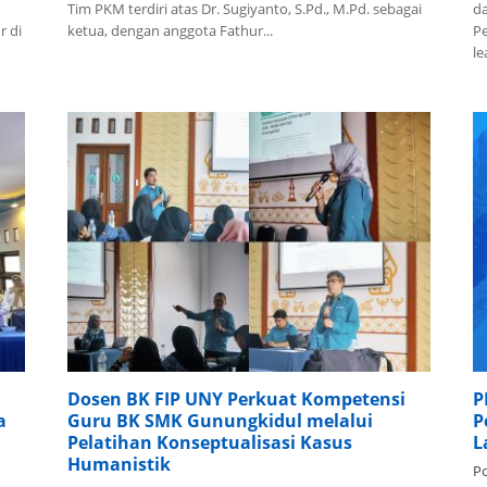
Tim PKM terdiri atas Dr. Sugiyanto, S.Pd., M.Pd. sebagai
d
r di
ketua, dengan anggota Fathur...
Pe
le
Dosen BK FIP UNY Perkuat Kompetensi
P
a
Guru BK SMK Gunungkidul melalui
P
Pelatihan Konseptualisasi Kasus
L
Humanistik
Po