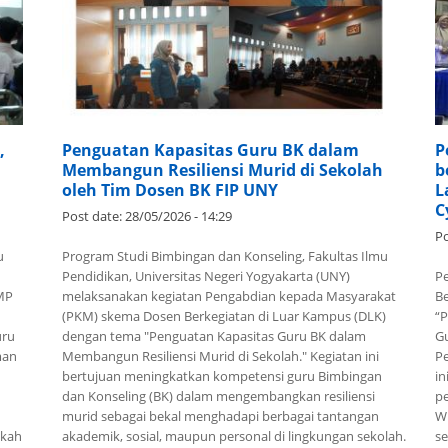
,
Penguatan Kapasitas Guru BK dalam
P
Membangun Resiliensi Murid di Sekolah
b
oleh Tim Dosen BK FIP UNY
L
C
Post date:
28/05/2026 - 14:29
Po
u
Program Studi Bimbingan dan Konseling, Fakultas Ilmu
Pendidikan, Universitas Negeri Yogyakarta (UNY)
P
SMP
melaksanakan kegiatan Pengabdian kepada Masyarakat
Be
(PKM) skema Dosen Berkegiatan di Luar Kampus (DLK)
“P
uru
dengan tema "Penguatan Kapasitas Guru BK dalam
Gu
man
Membangun Resiliensi Murid di Sekolah." Kegiatan ini
Pe
bertujuan meningkatkan kompetensi guru Bimbingan
in
dan Konseling (BK) dalam mengembangkan resiliensi
pe
murid sebagai bekal menghadapi berbagai tantangan
Wi
gkah
akademik, sosial, maupun personal di lingkungan sekolah.
s