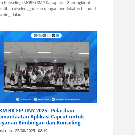
an Konseling (MGBK) SMP Kabupaten Gunungkidul
latihan diselenggarakan dengan pendekatan blended
arning dalam...
KM BK FIP UNY 2025 : Pelatihan
emanfaatan Aplikasi Capcut untuk
ayanan Bimbingan dan Konseling
st date:
25/08/2025 - 08:19