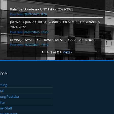
Kalender Akademik UNY Tahun 2022-2023
Post Date:
29/08/2022 - 8:00
JADWAL UJIAN AKHIR S1, S2 dan S3 BK SEMESTER GENAP TA
2021/2022
Post Date:
06/07/2022 - 10:25
REVISI JADWAL REGISTRASI SEMESTER GASAL 2021/2022
Post Date:
18/07/2021 - 15:10
1 of 2
next ›
rce
rning
nal
ung Pustaka
Site
il Staff