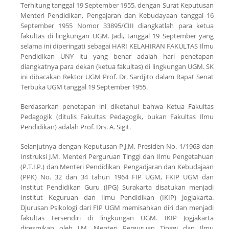
Terhitung tanggal 19 September 1955, dengan Surat Keputusan
Menteri Pendidikan, Pengajaran dan Kebudayaan tanggal 16
September 1955 Nomor 33895/CIII diangkatlah para ketua
fakultas di lingkungan UGM. Jadi, tanggal 19 September yang
selama ini diperingati sebagai HARI KELAHIRAN FAKULTAS Ilmu
Pendidikan UNY itu yang benar adalah hari penetapan
diangkatnya para dekan (ketua fakultas) di lingkungan UGM. SK
ini dibacakan Rektor UGM Prof. Dr. Sardjito dalam Rapat Senat
Terbuka UGM tanggal 19 September 1955.
Berdasarkan penetapan ini diketahui bahwa Ketua Fakultas
Pedagogik (ditulis Fakultas Pedagogik, bukan Fakultas Ilmu
Pendidikan) adalah Prof. Drs. A. Sigit.
Selanjutnya dengan Keputusan P.J.M. Presiden No. 1/1963 dan
Instruksi J.M. Menteri Perguruan Tinggi dan Ilmu Pengetahuan
(P.T.I.P.) dan Menteri Pendidikan Pengadjaran dan Kebudajaan
(PPK) No. 32 dan 34 tahun 1964 FIP UGM, FKIP UGM dan
Institut Pendidikan Guru (IPG) Surakarta disatukan menjadi
Institut Keguruan dan Ilmu Pendidikan (IKIP) Jogjakarta.
Djurusan Psikologi dari FIP UGM memisahkan diri dan menjadi
fakultas tersendiri di lingkungan UGM. IKIP Jogjakarta
diresmikan oleh J.M. Menteri Perguruan Tinggi dan Ilmu