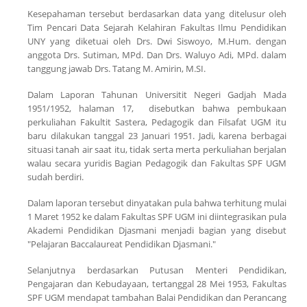
Kesepahaman tersebut berdasarkan data yang ditelusur oleh
Tim Pencari Data Sejarah Kelahiran Fakultas Ilmu Pendidikan
UNY yang diketuai oleh Drs. Dwi Siswoyo, M.Hum. dengan
anggota Drs. Sutiman, MPd. Dan Drs. Waluyo Adi, MPd. dalam
tanggung jawab Drs. Tatang M. Amirin, M.SI.
Dalam Laporan Tahunan Universitit Negeri Gadjah Mada
1951/1952, halaman 17, disebutkan bahwa pembukaan
perkuliahan Fakultit Sastera, Pedagogik dan Filsafat UGM itu
baru dilakukan tanggal 23 Januari 1951. Jadi, karena berbagai
situasi tanah air saat itu, tidak serta merta perkuliahan berjalan
walau secara yuridis Bagian Pedagogik dan Fakultas SPF UGM
sudah berdiri.
Dalam laporan tersebut dinyatakan pula bahwa terhitung mulai
1 Maret 1952 ke dalam Fakultas SPF UGM ini diintegrasikan pula
Akademi Pendidikan Djasmani menjadi bagian yang disebut
"Pelajaran Baccalaureat Pendidikan Djasmani."
Selanjutnya berdasarkan Putusan Menteri Pendidikan,
Pengajaran dan Kebudayaan, tertanggal 28 Mei 1953, Fakultas
SPF UGM mendapat tambahan Balai Pendidikan dan Perancang