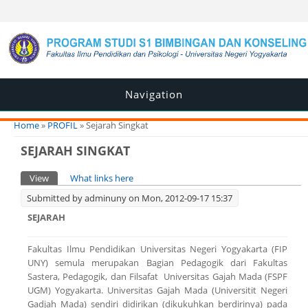
Navigation
You are here
Home
»
PROFIL
» Sejarah Singkat
SEJARAH SINGKAT
Primary tabs
View
(active tab)
What links here
Submitted by
adminuny
on Mon, 2012-09-17 15:37
SEJARAH
Fakultas Ilmu Pendidikan Universitas Negeri Yogyakarta (FIP
UNY) semula merupakan Bagian Pedagogik dari Fakultas
Sastera, Pedagogik, dan Filsafat Universitas Gajah Mada (FSPF
UGM) Yogyakarta. Universitas Gajah Mada (Universitit Negeri
Gadjah Mada) sendiri didirikan (dikukuhkan berdirinya) pada